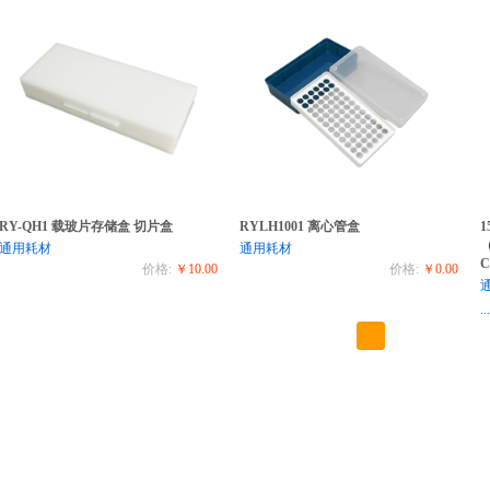
RY-QH1 载玻片存储盒 切片盒
RYLH1001 离心管盒
1
（
通用耗材
通用耗材
C
价格:
￥10.00
价格:
￥0.00
...
1